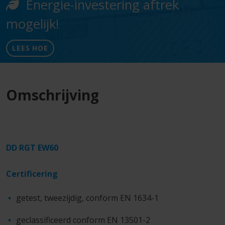
Energie-investering aftrek
mogelijk!
LEES HOE
Omschrijving
DD RGT EW60
Certificering
getest, tweezijdig, conform EN 1634-1
geclassificeerd conform EN 13501-2