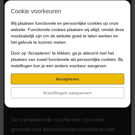
compartimenteren in situaties met beperkte
Cookie voorkeuren
inbouwruimte in locaties als ziekenhuizen,
overheidsinstellingen, winkelcentra en uiteraard
Wij plaatsen functionele en persoonlijke cookies op onze
website. Functionele cookies plaatsen wij altijd, omdat deze
diverse industriële toepassingen.
noodzakelijk zijn om de website goed te laten werken en
het gebruik te kunnen meten.
Mede dankzij de brandweerstand van 60 of 90
Door op 'Accepteren' te klikken, ga je akkoord met het
minuten (conform de EW criteria) op basis van
plaatsen van zowel functionele als persoonlijke cookies. Bij
het tweezijdig testen volgens de EN 1634-1, is dit
instellingen kun je een andere voorkeur aangeven.
rolscherm uitermate geschikt voor de meest
Accepteren
voorkomende vuurbelastingssituaties en mag
Instellingen aanpassen
deze zowel aan de vuurbelaste zijde als de niet-
vuurbelaste zijde worden toegepast.
De brandwerende rolschermen zijn enkel
geschikt voor binnen/binnen-situaties en niet