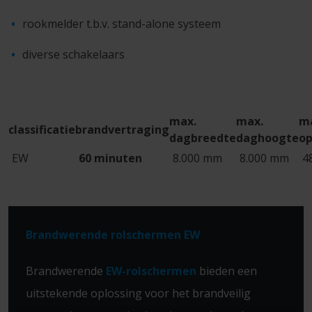
rookmelder t.b.v. stand-alone systeem
diverse schakelaars
max.
max.
m
classificatie
brandvertraging
dagbreedte
daghoogte
op
EW
60 minuten
8.000 mm
8.000 mm
4
Brandwerende rolschermen EW
Brandwerende
EW-rolschermen
bieden een
uitstekende oplossing voor het brandveilig