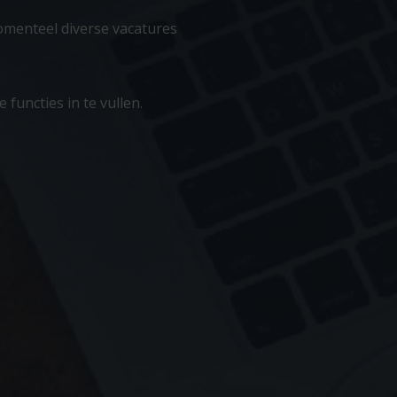
omenteel diverse vacatures
functies in te vullen.