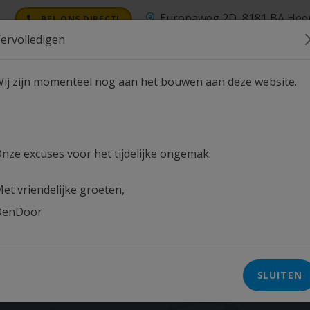
een
Europaweg 2D, 8181 BA Hee
BEL ONS DIRECT!
ervolledigen
ij zijn momenteel nog aan het bouwen aan deze website.
ES
OVER ONS
NIEUWS
CONTACT
nze excuses voor het tijdelijke ongemak.
et vriendelijke groeten,
DenDoor
SLUITEN