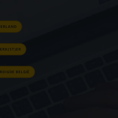
DERLAND
ERK(ST)ER
RDIGDE BELGIË