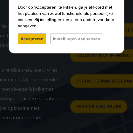
Door op 'Accepteren' te klikken, ga je akkoord met
het plaatsen van zowel functionele als persoonlijke
cookies. Bij instellingen kun je een andere voorkeur
p de markt voor het
aangeven.
ACCOUNT MANAGER NE
e en herstelwerkzaamheden,
Accepteren
Instellingen aanpassen
ndustriële deuren, laadkades
ADMINISTRATIEF MEDEW
 branddeuren, koel / vries
ipement. Wij leveren enkel
TECHN. COMM. AFGEVAA
 met diverse fabrikanten
n wij voor iedere situatie en
SERVICE MONTEURS
ijke oplossing met
de en producerende