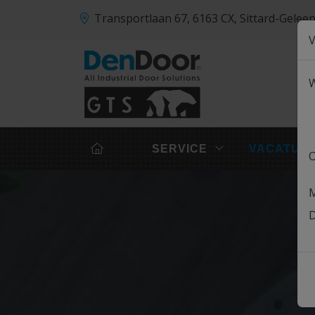
Transportlaan 67, 6163 CX, Sittard-Gel
V
W
SERVICE
VACATUR
O
M