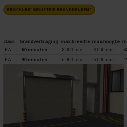
BROCHURE"INDUSTRIE BRANDDEUREN"
class
brandvertraging
max.breedte
max.hoogte
m
EW
60 minuten
8.000 mm
8.000 mm
4
EW
90 minuten
6.000 mm
6.000 mm
1