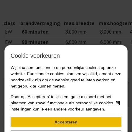
class
brandvertraging
max.breedte
max.hoogte
m
EW
60 minuten
8.000 mm
8.000 mm
EW
90 minuten
6.000 mm
6.000 mm
1
Cookie voorkeuren
Wij plaatsen functionele en persoonlijke cookies op onze
website. Functionele cookies plaatsen wij altijd, omdat deze
noodzakelijk zijn om de website goed te laten werken en
het gebruik te kunnen meten.
Door op 'Accepteren' te klikken, ga je akkoord met het
plaatsen van zowel functionele als persoonlijke cookies. Bij
instellingen kun je een andere voorkeur aangeven.
Accepteren