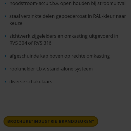
noodstroom-accu t.b.v. open houden bij stroomuitval
staal verzinkte delen gepoedercoat in RAL-kleur naar
keuze
zichtwerk zijgeleiders en omkasting uitgevoerd in
RVS 304 of RVS 316
afgeschuinde kap boven op rechte omkasting
rookmelder t.b.v. stand-alone systeem
diverse schakelaars
BROCHURE"INDUSTRIE BRANDDEUREN"