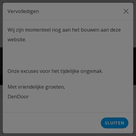
Vervolledigen
MENU
Wij zijn momenteel nog aan het bouwen aan deze
CONTACT
ADVIESGESPREK
website.
Onze excuses voor het tijdelijke ongemak.
Met vriendelijke groeten,
Home
DenDoor
DD - RGT
EW 60
Compact
SLUITEN