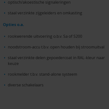
optisch/akoestische signaleringen
staal verzinkte zijgeleiders en omkasting
Opties o.a.
rookwerende uitvoering o.b.v. Sa of S200
noodstroom-accu t.b.v. open houden bij stroomuitval
staal verzinkte delen gepoedercoat in RAL-kleur naar
keuze
rookmelder t.b.v. stand-alone systeem
diverse schakelaars