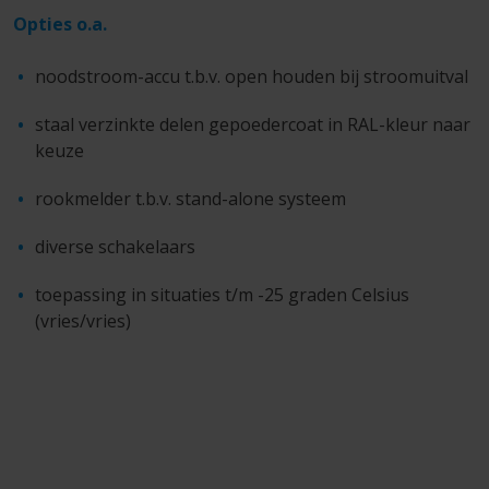
Opties o.a.
noodstroom-accu t.b.v. open houden bij stroomuitval
staal verzinkte delen gepoedercoat in RAL-kleur naar
keuze
rookmelder t.b.v. stand-alone systeem
diverse schakelaars
toepassing in situaties t/m -25 graden Celsius
(vries/vries)