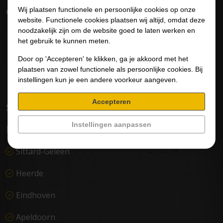
Contact
Wij plaatsen functionele en persoonlijke cookies op onze
website. Functionele cookies plaatsen wij altijd, omdat deze
noodzakelijk zijn om de website goed te laten werken en
Transportlaan 67
het gebruik te kunnen meten.
6163 CX Sittard-Geleen
Door op 'Accepteren' te klikken, ga je akkoord met het
Europaweg 2D
plaatsen van zowel functionele als persoonlijke cookies. Bij
8181 BH Heerde
instellingen kun je een andere voorkeur aangeven.
Accepteren
Servicepunten van
Den
Door-GTS
Instellingen aanpassen
Nederland
Sittard-Geleen
Heerde
Eindhoven
Apeldoorn