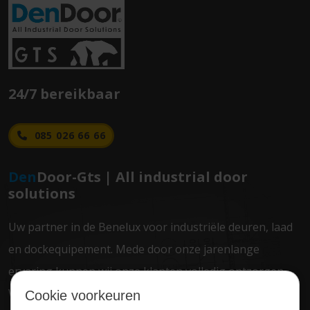
24/7 bereikbaar
085 026 66 66
Den
Door-Gts | All industrial door
solutions
Uw partner in de Benelux voor industriële deuren, laad
en dockequipement. Mede door onze jarenlange
ervaring kunnen wij onze klanten volledig ontzorgen.
Wij maken het verschil!
Cookie voorkeuren