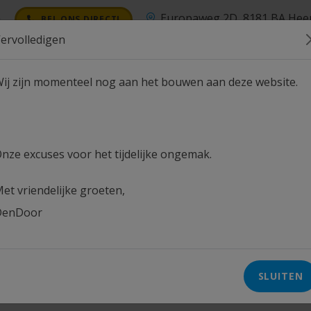
een
Europaweg 2D, 8181 BA Hee
BEL ONS DIRECT!
ervolledigen
ij zijn momenteel nog aan het bouwen aan deze website.
ES
OVER ONS
NIEUWS
CONTACT
nze excuses voor het tijdelijke ongemak.
et vriendelijke groeten,
DenDoor
Soepel ISO deurblad
SLUITEN