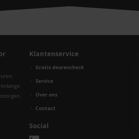
or
Klantenservice
Gratis deurencheck
euren,
Service
renlange
Over ons
ntzorgen.
Contact
Social