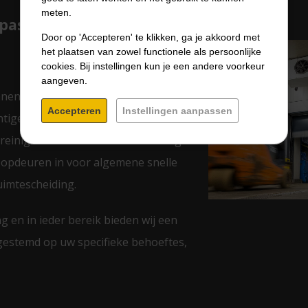
meten.
epassing de geschikte
Door op 'Accepteren' te klikken, ga je akkoord met
het plaatsen van zowel functionele als persoonlijke
cookies. Bij instellingen kun je een andere voorkeur
aangeven.
nnen of buitentoepassingen,
Accepteren
Instellingen aanpassen
htige ruimtes, productie algemeen,
s reinigbaar of machinebescherming.
loopdeuren in voor algemene snelle
ruimtescheiding.
g en in ieder bereik bieden wij een
gestemd op uw specifieke behoeftes,