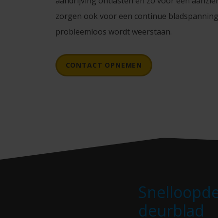
aandrijving ontlasten en zo voor een aanzi
zorgen ook voor een continue bladspanning
probleemloos wordt weerstaan.
CONTACT OPNEMEN
Snelloopd
deurblad