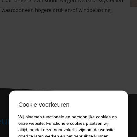
enbaar langere levensduur zorgen. De balanssystemen
 waardoor een hogere druk en/of windbelasting
Cookie voorkeuren
euren met soepel
Wij plaatsen functionele en persoonlijke cookies op
onze website. Functionele cookies plaatsen wij
altijd, omdat deze noodzakelijk zijn om de website
goed te laten werken en het gebruik te kunnen