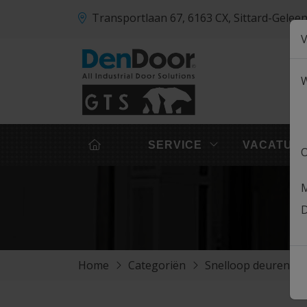
Transportlaan 67, 6163 CX, Sittard-Gel
V
W
SERVICE
VACATUR
O
M
Home
Categoriën
Snelloop deuren