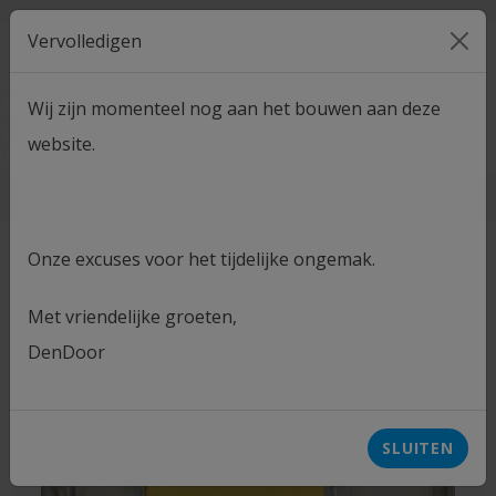
Vervolledigen
MENU
Wij zijn momenteel nog aan het bouwen aan deze
CONTACT
ADVIESGESPREK
website.
Home
Products
Onze excuses voor het tijdelijke ongemak.
VERFIJN SELECTIE
Met vriendelijke groeten,
DenDoor
SLUITEN